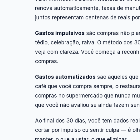
renova automaticamente, taxas de manu
juntos representam centenas de reais po
Gastos impulsivos
são compras não pla
tédio, celebração, raiva. O método dos 3
veja com clareza. Você começa a reconhe
compras.
Gastos automatizados
são aqueles que 
café que você compra sempre, o restauran
compras no supermercado que nunca muda
que você não avaliou se ainda fazem sent
Ao final dos 30 dias, você tem dados re
cortar por impulso ou sentir culpa — é ol
manter, o que ajustar, o que eliminar.