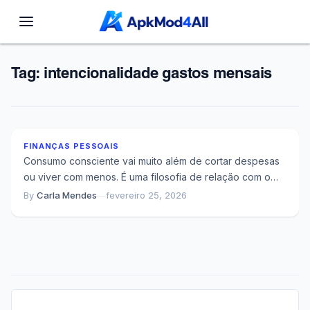
Tag:
intencionalidade gastos mensais
Quando Suas Despesas Deixam de Ser Invisíveis
FINANÇAS PESSOAIS
Consumo consciente vai muito além de cortar despesas
ou viver com menos. É uma filosofia de relação com o
dinheiro que coloca...
By
Carla Mendes
—
fevereiro 25, 2026