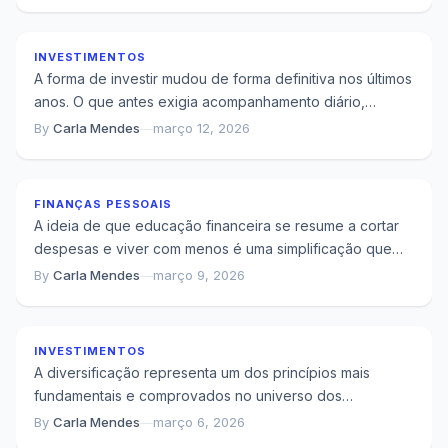
acumulação de...
100 Mensais Supera Qualquer Tentativa de Timing
INVESTIMENTOS
A forma de investir mudou de forma definitiva nos últimos
anos. O que antes exigia acompanhamento diário,
análises complicadas e decisões constantes...
By
Carla Mendes
—
março 12, 2026
O Que Acontece Quando Você Entende Como o
Dinheiro Realmente Funciona
FINANÇAS PESSOAIS
A ideia de que educação financeira se resume a cortar
despesas e viver com menos é uma simplificação que
faz mais mal...
By
Carla Mendes
—
março 9, 2026
A Ilusão da Diversificação: Por Que Ter Muitos
Ativos Não Protege Sua Carteira
INVESTIMENTOS
A diversificação representa um dos princípios mais
fundamentais e comprovados no universo dos
investimentos. Em sua essência, trata-se de uma
By
Carla Mendes
—
março 6, 2026
Erros de Planejamento Que Custam Mais de 1
estratégia que...
Milhão em 35 Anos