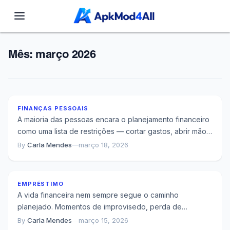
Mês:
março 2026
Quando Você Planeja a Longo Prazo, o Dinheiro
Deixa de Ser Inimigo
FINANÇAS PESSOAIS
A maioria das pessoas encara o planejamento financeiro
como uma lista de restrições — cortar gastos, abrir mão
de prazeres, sacrificar o...
By
Carla Mendes
—
março 18, 2026
Refinanciamento ou Consolidação de Dívidas:
Qual Custa Mais Caro se Você Errar
EMPRÉSTIMO
A vida financeira nem sempre segue o caminho
planejado. Momentos de improvisedo, perda de
emprego, emergência médica ou simplesmente uma
By
Carla Mendes
—
março 15, 2026
Por Que Investir Automaticamente a Partir de R$