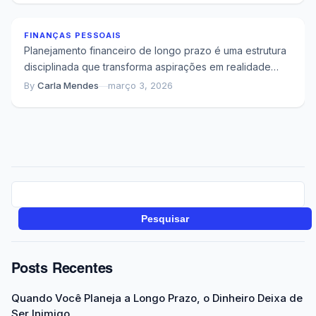
FINANÇAS PESSOAIS
Planejamento financeiro de longo prazo é uma estrutura
disciplinada que transforma aspirações em realidade
através de decisões consistentes ao longo do tempo....
By
Carla Mendes
—
março 3, 2026
Pesquisar
Posts Recentes
Quando Você Planeja a Longo Prazo, o Dinheiro Deixa de
Ser Inimigo