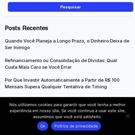
Pesquisar
Posts Recentes
Quando Você Planeja a Longo Prazo, o Dinheiro Deixa de
Ser Inimigo
Refinanciamento ou Consolidação de Dívidas: Qual
Custa Mais Caro se Você Errar
Por Que Investir Automaticamente a Partir de R$ 100
Mensais Supera Qualquer Tentativa de Timing
O Que Acontece Quando Você Entende Como o Dinheiro
Nós utilizamos cookies para garantir que você tenha a melhor
Realmente Funciona
experiência em nosso site. Se você continua a usar este site,
assumimos que você está satisfeito.
A Ilusão da Diversificação: Por Que Ter Muitos Ativos
Não Protege Sua Carteira
Ok
Política de privacidade