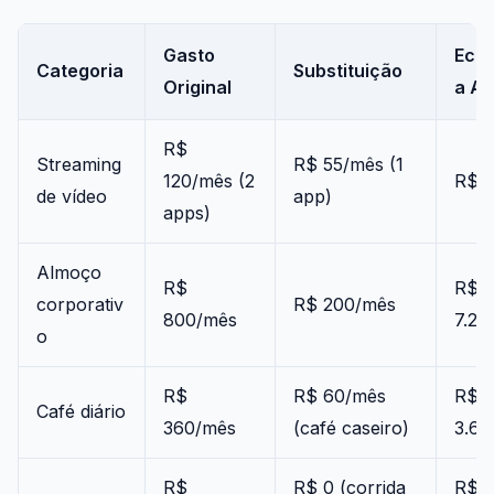
Gasto
Eco
Categoria
Substituição
Original
a An
R$
Streaming
R$ 55/mês (1
120/mês (2
R$ 
de vídeo
app)
apps)
Almoço
R$
R$
corporativ
R$ 200/mês
800/mês
7.20
o
R$
R$ 60/mês
R$
Café diário
360/mês
(café caseiro)
3.60
R$
R$ 0 (corrida
R$