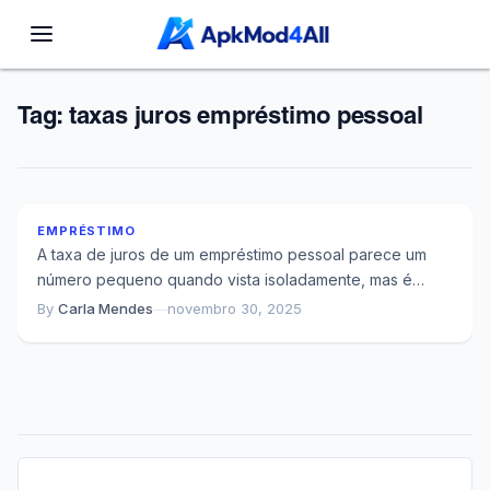
Tag:
taxas juros empréstimo pessoal
Quando 1% de Juros a Mais Custa R$ 8 Mil em Um
Empréstimo de R$ 20 Mil
EMPRÉSTIMO
A taxa de juros de um empréstimo pessoal parece um
número pequeno quando vista isoladamente, mas é
exatamente esse percentual que determina...
By
Carla Mendes
—
novembro 30, 2025