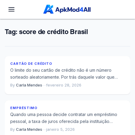
Tag:
score de crédito Brasil
Por Que Seu Limite de Crédito Não É Aleatório
CARTÃO DE CRÉDITO
O limite do seu cartão de crédito não é um número
sorteado aleatoriamente. Por trás daquele valor que
aparece no app do...
By
Carla Mendes
—
fevereiro 28, 2026
Quanto Você Perde Por Não Comparar Taxas De
Empréstimo
EMPRÉSTIMO
Quando uma pessoa decide contratar um empréstimo
pessoal, a taxa de juros oferecida pela instituição
financeira é o fator que mais vai...
By
Carla Mendes
—
janeiro 5, 2026
Por Que Focar Apenas na Taxa de Juros Sempre