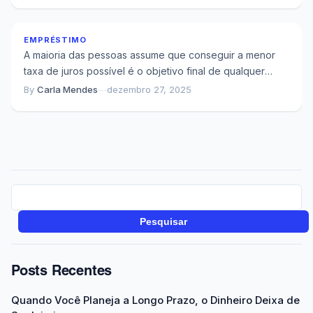
Sai Mais Caro
EMPRÉSTIMO
A maioria das pessoas assume que conseguir a menor
taxa de juros possível é o objetivo final de qualquer
negociação de crédito....
By
Carla Mendes
—
dezembro 27, 2025
Pesquisar
Posts Recentes
Quando Você Planeja a Longo Prazo, o Dinheiro Deixa de