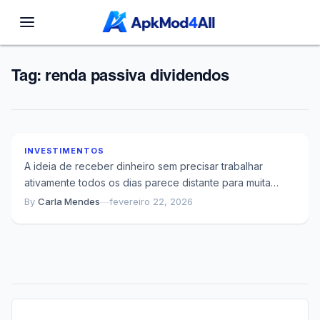
Tag:
renda passiva dividendos
Como Construir Renda Passiva com Dividendos
no Brasil – do Zero ao Primo
INVESTIMENTOS
A ideia de receber dinheiro sem precisar trabalhar
ativamente todos os dias parece distante para muita
gente, mas existe um caminho testado...
By
Carla Mendes
—
fevereiro 22, 2026