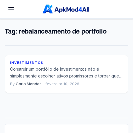
Tag:
rebalanceamento de portfolio
Por Que Sua Estratégia de Investimento Falha em
Proteger Seu Patrimônio
INVESTIMENTOS
Construir um portfólio de investimentos não é
simplesmente escolher ativos promissores e torpar que
tudo corra bem. A diferença entre um investidor...
By
Carla Mendes
—
fevereiro 10, 2026