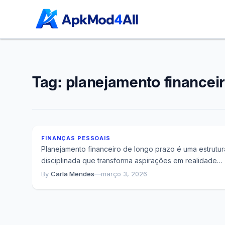
Tag:
planejamento financei
Erros de Planejamento Que Custam Mais de
Milhão em 35 Anos
FINANÇAS PESSOAIS
Planejamento financeiro de longo prazo é uma estrutur
disciplinada que transforma aspirações em realidade
através de decisões consistentes ao longo do tempo....
By
Carla Mendes
—
março 3, 2026