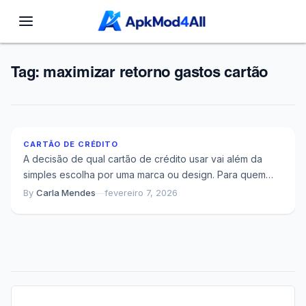
Tag:
maximizar retorno gastos cartão
Cartões com Cashback e Pontos: Quando Cada
Um Rende Mais
CARTÃO DE CRÉDITO
A decisão de qual cartão de crédito usar vai além da
simples escolha por uma marca ou design. Para quem
busca otimizar...
By
Carla Mendes
—
fevereiro 7, 2026