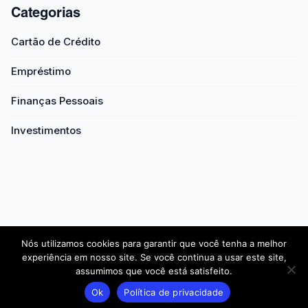
Categorias
Cartão de Crédito
Empréstimo
Finanças Pessoais
Investimentos
Nós utilizamos cookies para garantir que você tenha a melhor
experiência em nosso site. Se você continua a usar este site,
assumimos que você está satisfeito.
Sobre a ApkMod4All
Sobre a Autora
Contato
Sobre Nós
Ok
Política de privacidade
Política de Cookies
Política de Privacidade