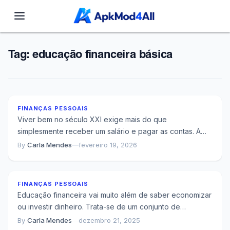
Tag:
educação financeira básica
Literacia Financeira: O Que É e Por Que Faz Toda a
Diferença na Prática
FINANÇAS PESSOAIS
Viver bem no século XXI exige mais do que
simplesmente receber um salário e pagar as contas. A
forma como lidamos com...
By
Carla Mendes
—
fevereiro 19, 2026
Quando Suas Finanças Pessoais Começam a Sair
do Controle
FINANÇAS PESSOAIS
Educação financeira vai muito além de saber economizar
ou investir dinheiro. Trata-se de um conjunto de
conhecimentos e habilidades que permitem tomar...
By
Carla Mendes
—
dezembro 21, 2025