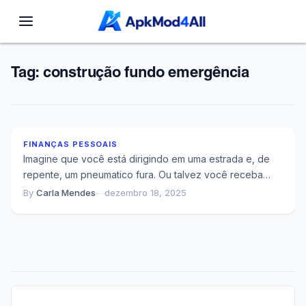
Tag:
construção fundo emergência
O Que Acontece Com Suas Finanças Quando Você
Não Tem Fundo de Emergência
FINANÇAS PESSOAIS
Imagine que você está dirigindo em uma estrada e, de
repente, um pneumatico fura. Ou talvez você receba
uma conta médica inesperada...
By
Carla Mendes
—
dezembro 18, 2025