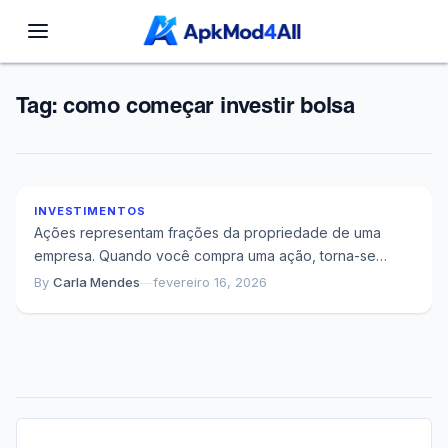
Tag:
como começar investir bolsa
O Que Acontece Quando Você Decide Investir em
Ações pela Primeira Vez
INVESTIMENTOS
Ações representam frações da propriedade de uma
empresa. Quando você compra uma ação, torna-se
sócio daquela corporação, com direito sobre seus
By
Carla Mendes
—
fevereiro 16, 2026
lucros...