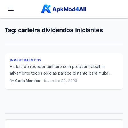
Tag:
carteira dividendos iniciantes
Como Construir Renda Passiva com Dividendos
no Brasil – do Zero ao Primo
INVESTIMENTOS
A ideia de receber dinheiro sem precisar trabalhar
ativamente todos os dias parece distante para muita
gente, mas existe um caminho testado...
By
Carla Mendes
—
fevereiro 22, 2026