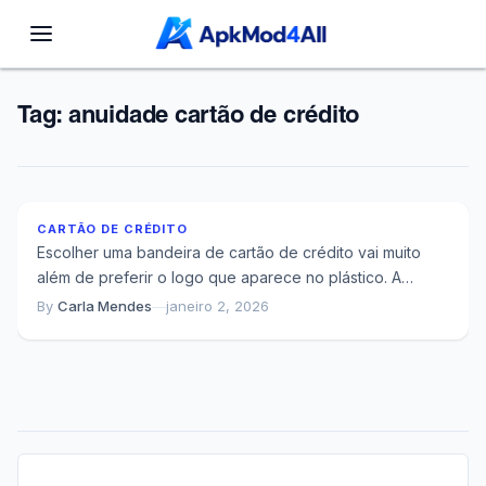
Tag:
anuidade cartão de crédito
O Erro Que Faz Você Pagar Caro no Cartão de
Crédito
CARTÃO DE CRÉDITO
Escolher uma bandeira de cartão de crédito vai muito
além de preferir o logo que aparece no plástico. A
decisão influencia diretamente...
By
Carla Mendes
—
janeiro 2, 2026